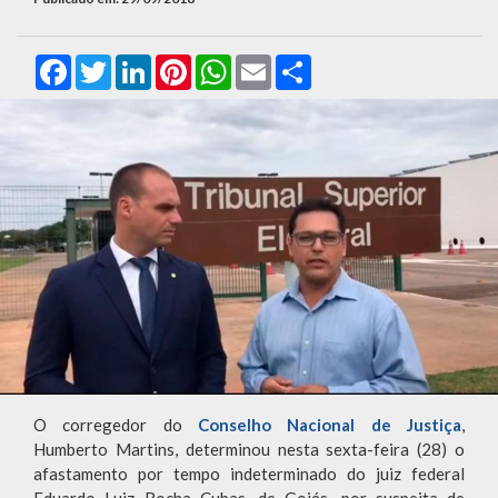
Facebook
Twitter
LinkedIn
Pinterest
WhatsApp
Email
Compartilhar
O corregedor do
Conselho Nacional de Justiça
,
Humberto Martins, determinou nesta sexta-feira (28) o
afastamento por tempo indeterminado do juiz federal
Eduardo Luiz Rocha Cubas, de Goiás, por suspeita de