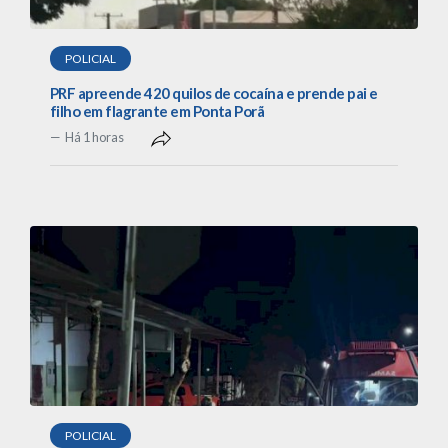
POLICIAL
PRF apreende 420 quilos de cocaína e prende pai e
filho em flagrante em Ponta Porã
Há 1 horas
POLICIAL