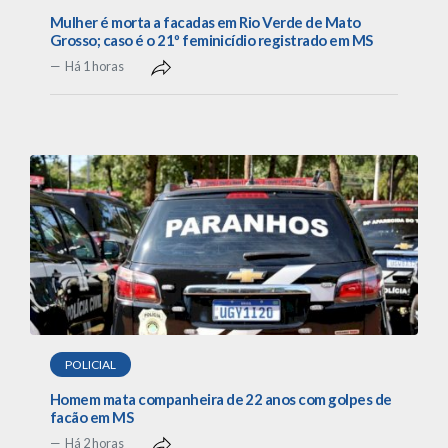
Mulher é morta a facadas em Rio Verde de Mato
Grosso; caso é o 21º feminicídio registrado em MS
Há 1 horas
POLICIAL
Homem mata companheira de 22 anos com golpes de
facão em MS
Há 2 horas