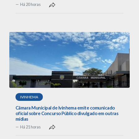
Há 20 horas
IVINHEMA
Câmara Municipal de Ivinhema emite comunicado
oficial sobre Concurso Público divulgado em outras
mídias
Há 21 horas