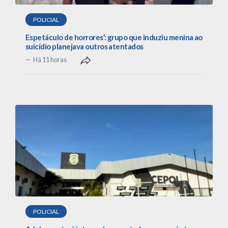
POLICIAL
Espetáculo de horrores’: grupo que induziu menina ao
suicídio planejava outros atentados
Há 11 horas
POLICIAL