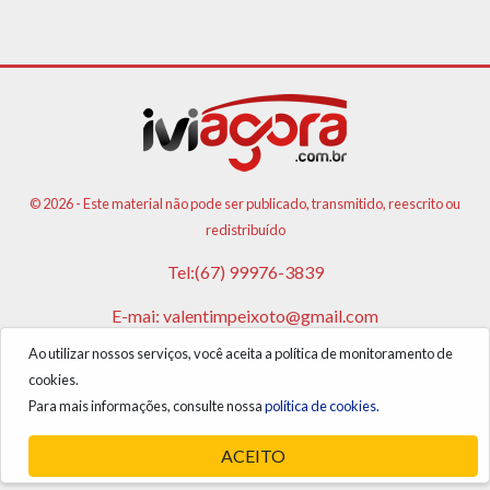
© 2026 - Este material não pode ser publicado, transmitido, reescrito ou
redistribuído
Tel:(67) 99976-3839
E-mai:
valentimpeixoto@gmail.com
Ao utilizar nossos serviços, você aceita a política de monitoramento de
VPA AGENCIA DE PUBLICIDADES E NOTICIAS LTDA
cookies.
CNPJ: 17.981.108/0001-05
Para mais informações, consulte nossa
política de cookies.
ACEITO