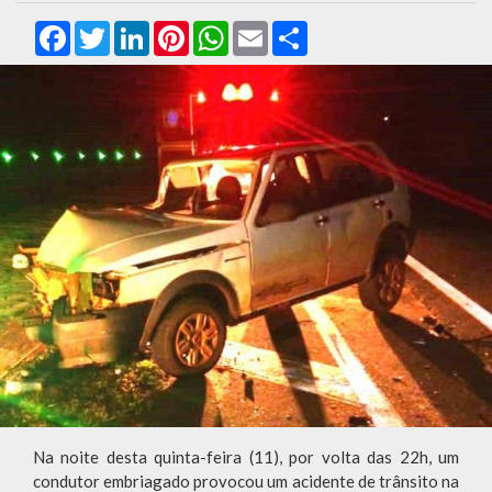
Facebook
Twitter
LinkedIn
Pinterest
WhatsApp
Email
Compartilhar
Na noite desta quinta-feira (11), por volta das 22h, um
condutor embriagado provocou um acidente de trânsito na