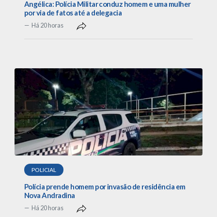
Angélica: Polícia Militar conduz homem e uma mulher
por via de fatos até a delegacia
Há 20 horas
POLICIAL
Polícia prende homem por invasão de residência em
Nova Andradina
Há 20 horas