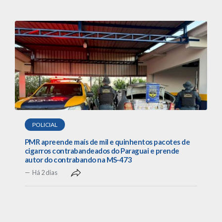
POLICIAL
PMR apreende maís de mil e quinhentos pacotes de
cigarros contrabandeados do Paraguai e prende
autor do contrabando na MS-473
Há 2 dias