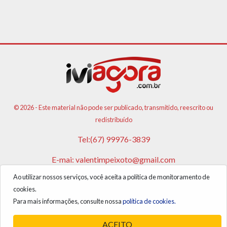
© 2026 - Este material não pode ser publicado, transmitido, reescrito ou
redistribuído
Tel:(67) 99976-3839
E-mai:
valentimpeixoto@gmail.com
Ao utilizar nossos serviços, você aceita a política de monitoramento de
VPA AGENCIA DE PUBLICIDADES E NOTICIAS LTDA
cookies.
CNPJ: 17.981.108/0001-05
Para mais informações, consulte nossa
política de cookies.
ACEITO