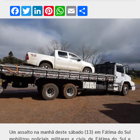
Facebook
Twitter
LinkedIn
Pinterest
WhatsApp
Email
Compartilhar
Um assalto na manhã deste sábado (13) em Fátima do Sul
mobilizou policiais militares e civis de Fátima do Sul e