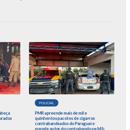
POLICIAL
cabeça
PMR apreende maís de mil e
urados
quinhentos pacotes de cigarros
contrabandeados do Paraguai e
prende autor do contrabando na MS-