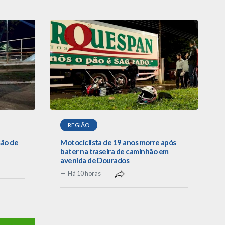
REGIÃO
são de
Motociclista de 19 anos morre após
bater na traseira de caminhão em
avenida de Dourados
Há 10 horas