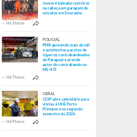
Jovem é baleado com tiros
na cabeça em garagem de
veículos em Dourados
Há 3 horas
POLICIAL
PMR apreende maís de mil
e quinhentos pacotes de
cigarros contrabandeados
do Paraguai e prende
autor do contrabando na
MS-473
Há 7 horas
GERAL
CESP abre calendário para
visitas à UHE Porto
Primavera no segundo
semestre de 2026
Há 9 horas