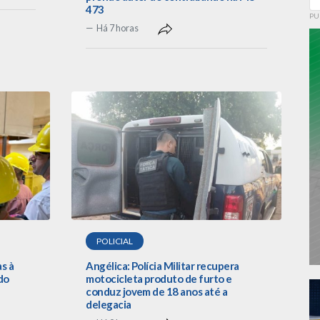
473
PU
Há 7 horas
POLICIAL
as à
Angélica: Polícia Militar recupera
do
motocicleta produto de furto e
conduz jovem de 18 anos até a
delegacia