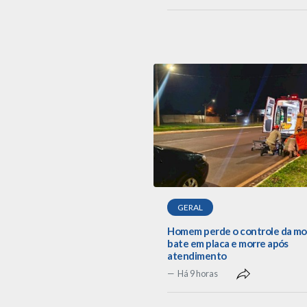
GERAL
Homem perde o controle da mo
bate em placa e morre após
atendimento
Há 9 horas