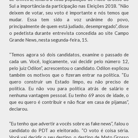
Sul a importância da participação nas Eleições 2018. “Não
deixem de votar, seu voto é importante e nós temos que
mudar. Essa tem sido a voz unânime do povo,
principalmente de quem está judiado, desempregado”, disse
o pedetista durante entrevista concedida ao site Campo
Grande News, nesta segunda-feira, 15.
“Temos agora só dois candidatos, examine o passado de
cada um. Você, logicamente, vai decidir pelo número 12,
pelo juiz Odilon”, acrescentou o candidato. Odilon explicou
também os motivos que o fizeram entrar na política. “Eu
quero construir um Estado limpo, eu não preciso de
política. Eu não vou para política atrás de salário e
nenhuma vantagem pessoal. Eu tenho 69 anos de idade, o
que eu quero é contribuir e não ficar em casa de pijamas”,
declarou.
”Eu tenho que advertir a vocês sobre as fake news”, falou o
candidato do PDT ao eleitorado. “O voto é coisa séria.
Você vai decidir o seu destino, o destino de Mato Grosso