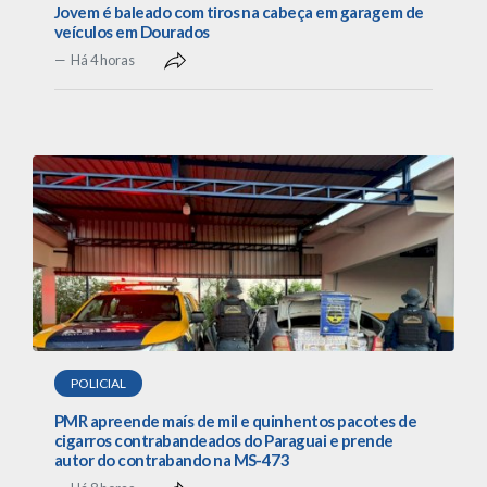
Jovem é baleado com tiros na cabeça em garagem de
veículos em Dourados
Há 4 horas
POLICIAL
PMR apreende maís de mil e quinhentos pacotes de
cigarros contrabandeados do Paraguai e prende
autor do contrabando na MS-473