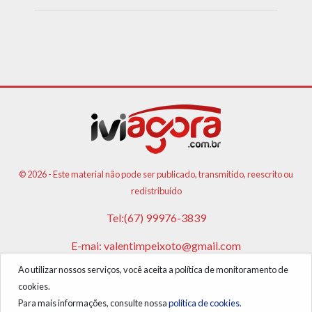
© 2026 - Este material não pode ser publicado, transmitido, reescrito ou
redistribuído
Tel:(67) 99976-3839
E-mai:
valentimpeixoto@gmail.com
Ao utilizar nossos serviços, você aceita a política de monitoramento de
VPA AGENCIA DE PUBLICIDADES E NOTICIAS LTDA
cookies.
CNPJ: 17.981.108/0001-05
Para mais informações, consulte nossa
política de cookies.