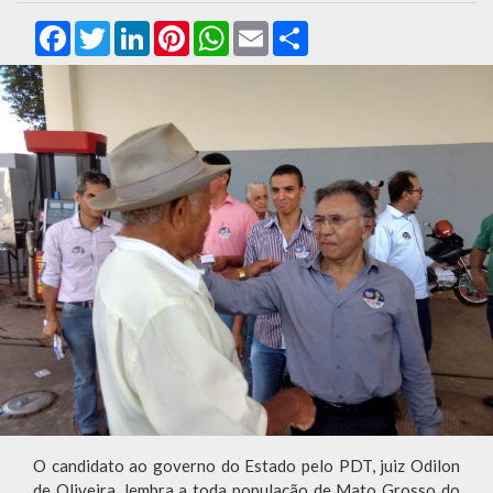
Facebook
Twitter
LinkedIn
Pinterest
WhatsApp
Email
Compartilhar
O candidato ao governo do Estado pelo PDT, juiz Odilon
de Oliveira, lembra a toda população de Mato Grosso do