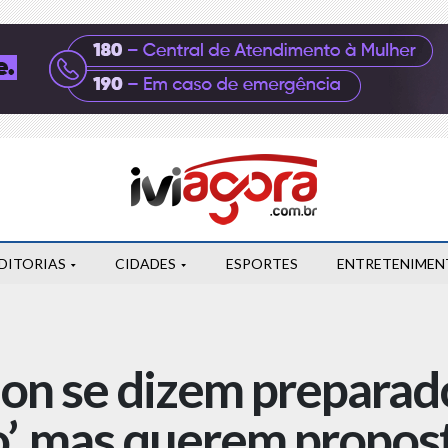
DITORIAS
CIDADES
ESPORTES
ENTRETENIMEN
lon se dizem preparad
’, mas querem propos