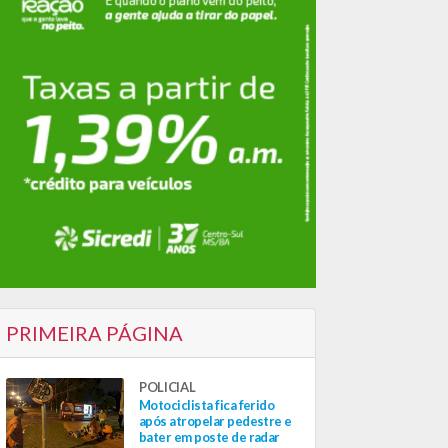
PRIMEIRA PÁGINA
POLICIAL
Motociclista fica ferido
após atropelar pedestre e
bater em poste de radar