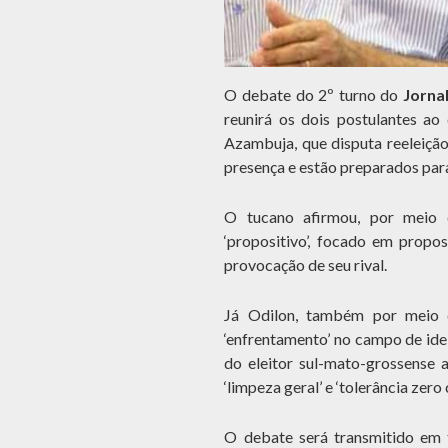
O debate do 2º turno do
Jorna
reunirá os dois postulantes a
Azambuja, que disputa reeleiçã
presença e estão preparados para
O tucano afirmou, por meio 
‘propositivo’, focado em propos
provocação de seu rival.
Já Odilon, também por meio d
‘enfrentamento’ no campo de ide
do eleitor sul-mato-grossense a
‘limpeza geral’ e ‘tolerância zero
O debate será transmitido em t