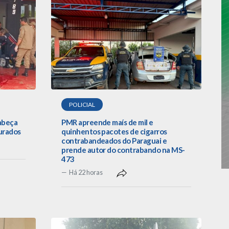
POLICIAL
cabeça
PMR apreende maís de mil e
urados
quinhentos pacotes de cigarros
contrabandeados do Paraguai e
prende autor do contrabando na MS-
473
Há 22 horas