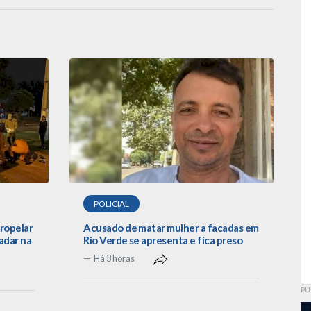
POLICIAL
tropelar
Acusado de matar mulher a facadas em
adar na
Rio Verde se apresenta e fica preso
Há 3 horas
PU