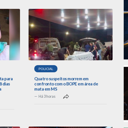
POLICIAL
ta para
Quatro suspeitos morrem em
 dias
confronto com o BOPE em área de
a
mata em MS
Há 3 horas