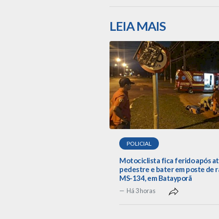
LEIA MAIS
POLICIAL
Motociclista fica ferido após a
pedestre e bater em poste de r
MS-134, em Batayporã
Há 3 horas