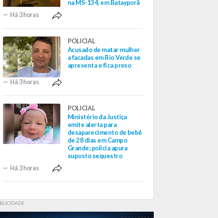
na MS-134, em Batayporã
Há 3 horas
POLICIAL
Acusado de matar mulher
a facadas em Rio Verde se
apresenta e fica preso
Há 3 horas
POLICIAL
Ministério da Justiça
emite alerta para
desaparecimento de bebê
de 28 dias em Campo
Grande; polícia apura
suposto sequestro
Há 3 horas
BLICIDADE