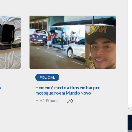
POLICIAL
a
Homem é morto a tiros em bar por
motoqueiro em Mundo Novo
Há 19 horas
PU