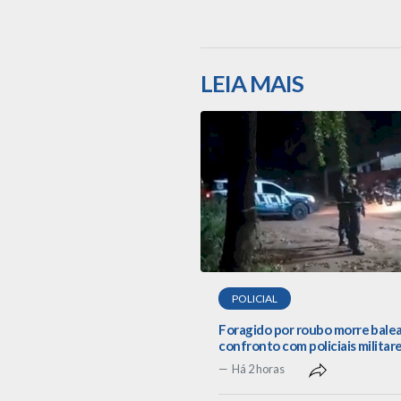
LEIA MAIS
POLICIAL
Foragido por roubo morre bale
confronto com policiais militar
Há 2 horas