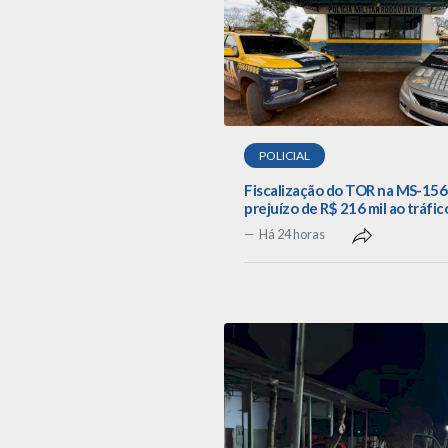
POLICIAL
Fiscalização do TOR na MS-156
prejuízo de R$ 216 mil ao tráfic
Há 24 horas