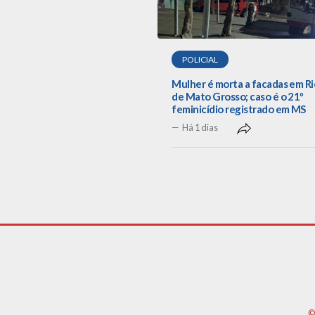
POLICIAL
Mulher é morta a facadas em R
de Mato Grosso; caso é o 21º
feminicídio registrado em MS
Há 1 dias
©