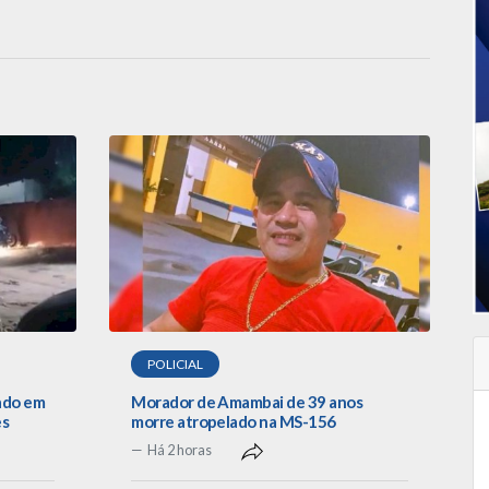
POLICIAL
ado em
Morador de Amambai de 39 anos
es
morre atropelado na MS-156
Há 2 horas