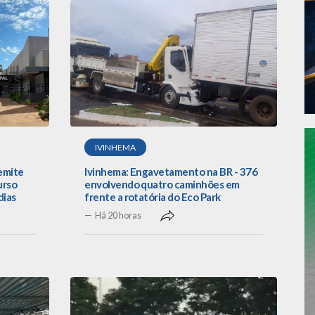
IVINHEMA
emite
Ivinhema: Engavetamento na BR - 376
urso
envolvendo quatro caminhões em
dias
frente a rotatória do Eco Park
Há 20 horas