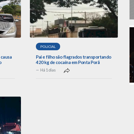
POLICIAL
 causa
Pai e filho são flagrados transportando
o
420 kg de cocaína em Ponta Porã
Há 1 dias