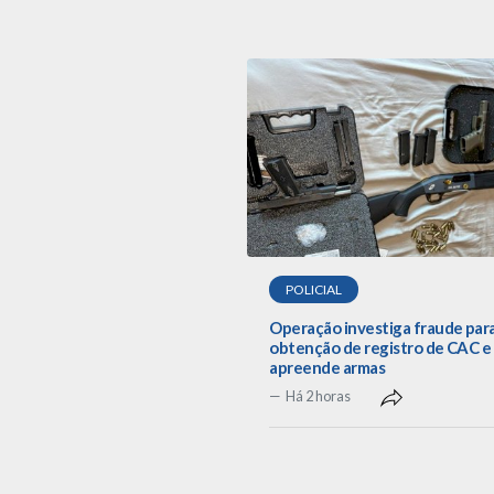
POLICIAL
Operação investiga fraude par
obtenção de registro de CAC e
apreende armas
Há 2 horas