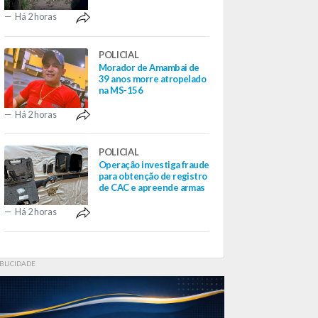
Há 2 horas
POLICIAL
Morador de Amambai de
39 anos morre atropelado
na MS-156
Há 2 horas
POLICIAL
Operação investiga fraude
para obtenção de registro
de CAC e apreende armas
Há 2 horas
BLICIDADE