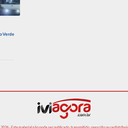
io Verde
 2026 - Este material não pode ser publicado, transmitido, reescrito ou redistribuí