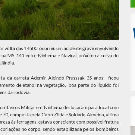
por volta das 14h00, ocorreu um acidente grave envolvendo
 na MS-141 entre Ivinhema e Naviraí, próximo a curva do
ulândia.
ta da carreta Ademir Alcindo Prusssak 35 anos, ficou
amento de etanol na vegetação, boa parte do líquido foi
ens da rodovia.
mbeiros Militar em Ivinhema deslocaram para local com
te 70, composta pela Cabo Zilda e Soldado Almeida, vítima
presa às ferragens, estava consciente com possível fratura
scoriações no corpo, sendo estabilizada pelos bombeiros