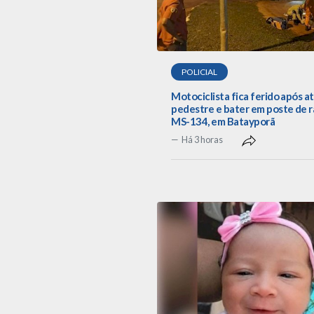
POLICIAL
Motociclista fica ferido após a
pedestre e bater em poste de r
MS-134, em Batayporã
Há 3 horas