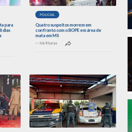
POLICIAL
ta para
Quatro suspeitos morrem em
 dias
confronto com o BOPE em área de
a
mata em MS
Há 4 horas