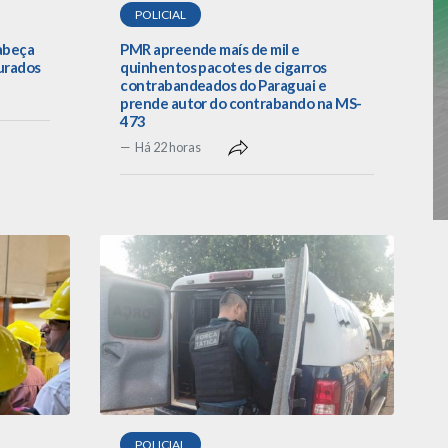
POLICIAL
cabeça
PMR apreende maís de mil e
urados
quinhentos pacotes de cigarros
contrabandeados do Paraguai e
prende autor do contrabando na MS-
473
Há 22 horas
POLICIAL