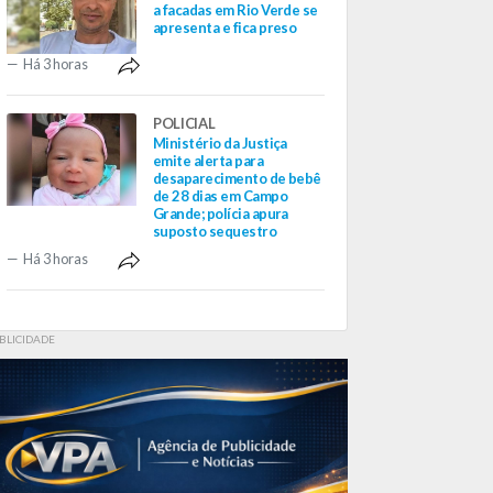
a facadas em Rio Verde se
apresenta e fica preso
Há 3 horas
POLICIAL
Ministério da Justiça
emite alerta para
desaparecimento de bebê
de 28 dias em Campo
Grande; polícia apura
suposto sequestro
Há 3 horas
BLICIDADE