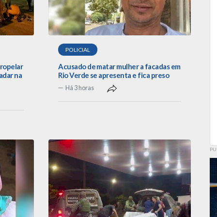
POLICIAL
tropelar
Acusado de matar mulher a facadas em
adar na
Rio Verde se apresenta e fica preso
Há 3 horas
PU