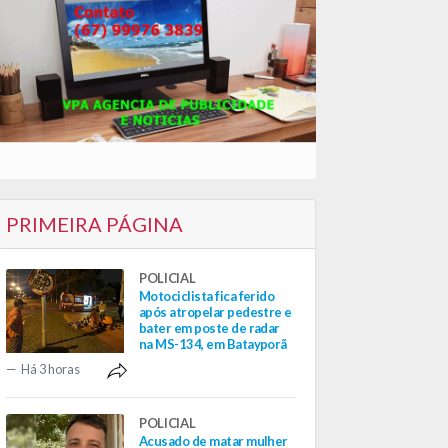
PRIMEIRA PÁGINA
POLICIAL
Motociclista fica ferido
após atropelar pedestre e
bater em poste de radar
na MS-134, em Batayporã
Há 3 horas
POLICIAL
Acusado de matar mulher