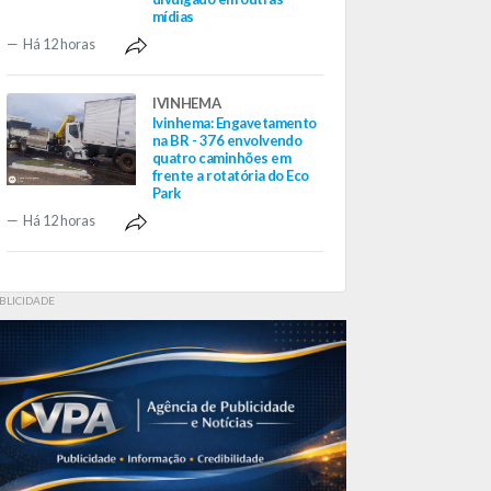
mídias
Há 12 horas
IVINHEMA
Ivinhema: Engavetamento
na BR - 376 envolvendo
quatro caminhões em
frente a rotatória do Eco
Park
Há 12 horas
BLICIDADE