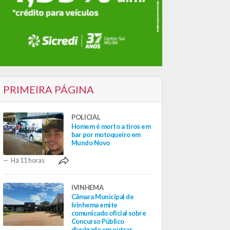
PRIMEIRA PÁGINA
POLICIAL
Homem é morto a tiros em
bar por motoqueiro em
Mundo Novo
Há 11 horas
IVINHEMA
Câmara Municipal de
Ivinhema emite
comunicado oficial sobre
Concurso Público
divulgado em outras