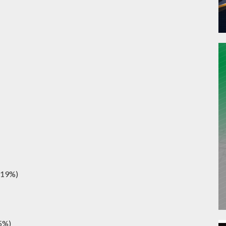
,19%)
65%)