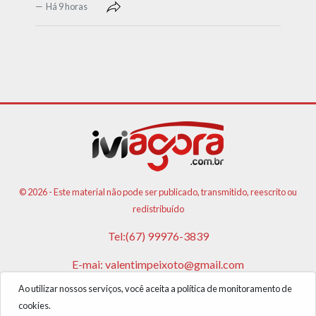
Há 9 horas
© 2026 - Este material não pode ser publicado, transmitido, reescrito ou
redistribuído
Tel:(67) 99976-3839
E-mai:
valentimpeixoto@gmail.com
Ao utilizar nossos serviços, você aceita a política de monitoramento de
VPA AGENCIA DE PUBLICIDADES E NOTICIAS LTDA
cookies.
CNPJ: 17.981.108/0001-05