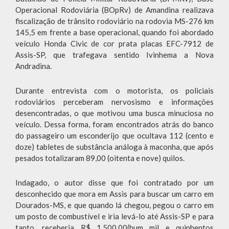
Operacional Rodoviária (BOpRv) de Amandina realizava
fiscalização de trânsito rodoviário na rodovia MS-276 km
145,5 em frente a base operacional, quando foi abordado
veículo Honda Civic de cor prata placas EFC-7912 de
Assis-SP, que trafegava sentido Ivinhema a Nova
Andradina.
Durante entrevista com o motorista, os policiais
rodoviários perceberam nervosismo e informações
desencontradas, o que motivou uma busca minuciosa no
veículo. Dessa forma, foram encontrados atrás do banco
do passageiro um esconderijo que ocultava 112 (cento e
doze) tabletes de substância análoga à maconha, que após
pesados totalizaram 89,00 (oitenta e nove) quilos.
Indagado, o autor disse que foi contratado por um
desconhecido que mora em Assis para buscar um carro em
Dourados-MS, e que quando lá chegou, pegou o carro em
um posto de combustível e iria levá-lo até Assis-SP e para
tanto, receberia R$ 1.500,00(hum mil e quinhentos