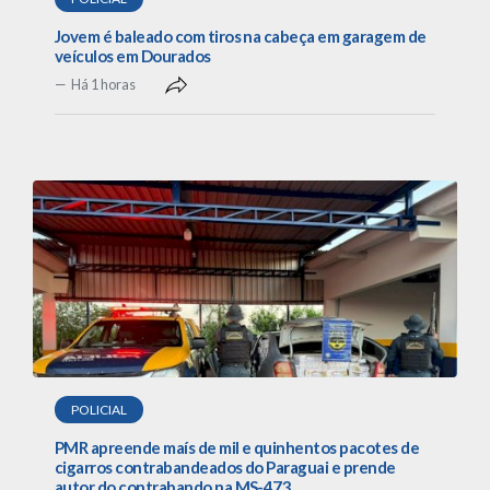
Jovem é baleado com tiros na cabeça em garagem de
veículos em Dourados
Há 1 horas
POLICIAL
PMR apreende maís de mil e quinhentos pacotes de
cigarros contrabandeados do Paraguai e prende
autor do contrabando na MS-473