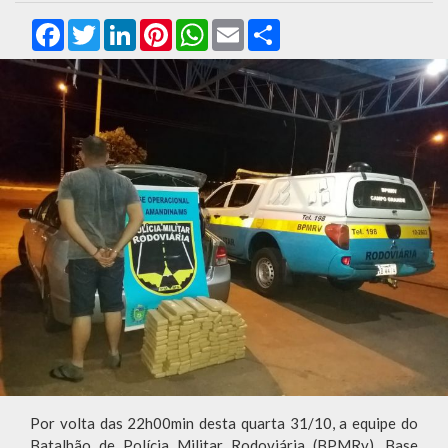
Facebook
Twitter
LinkedIn
Pinterest
WhatsApp
Email
Compartilhar
Por volta das 22h00min desta quarta 31/10, a equipe do
Batalhão de Polícia Militar Rodoviária (BPMRv), Base