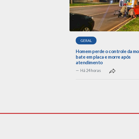
GERAL
Homem perde o controle da mo
bate em placa e morre após
atendimento
Há 24 horas