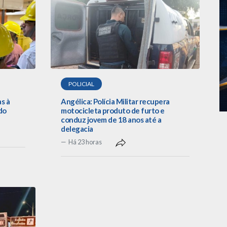
POLICIAL
as à
Angélica: Polícia Militar recupera
do
motocicleta produto de furto e
conduz jovem de 18 anos até a
delegacia
Há 23 horas