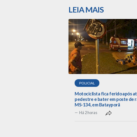
LEIA MAIS
POLICIAL
Motociclista fica ferido após a
pedestre e bater em poste de r
MS-134, em Batayporã
Há 2 horas