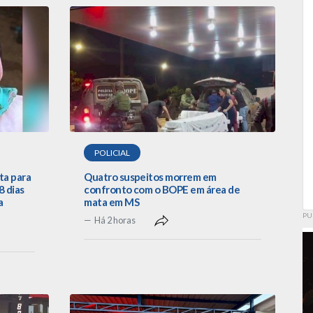
POLICIAL
ta para
Quatro suspeitos morrem em
 dias
confronto com o BOPE em área de
a
mata em MS
PU
Há 2 horas