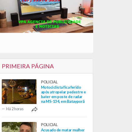
PRIMEIRA PÁGINA
POLICIAL
Motociclista fica ferido
após atropelar pedestre e
bater em poste de radar
na MS-134, em Batayporã
Há 2 horas
POLICIAL
Acusado de matar mulher