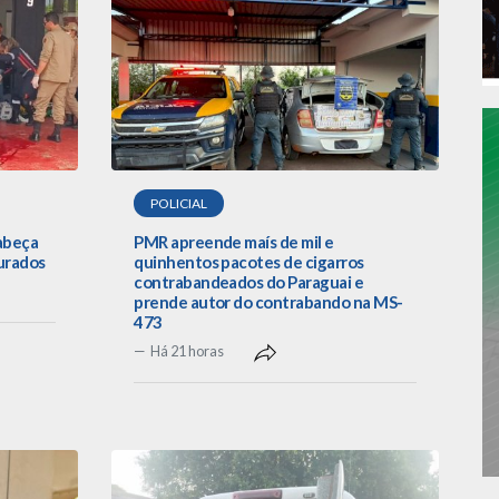
POLICIAL
cabeça
PMR apreende maís de mil e
urados
quinhentos pacotes de cigarros
contrabandeados do Paraguai e
prende autor do contrabando na MS-
473
Há 21 horas