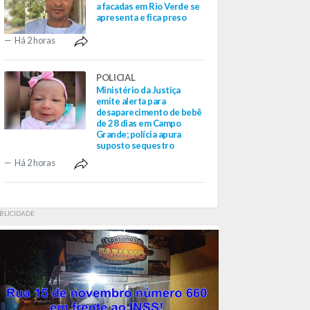
a facadas em Rio Verde se
apresenta e fica preso
Há 2 horas
POLICIAL
Ministério da Justiça
emite alerta para
desaparecimento de bebê
de 28 dias em Campo
Grande; polícia apura
suposto sequestro
Há 2 horas
BLICIDADE