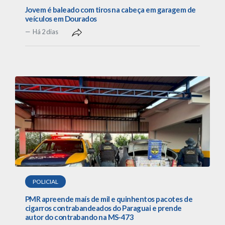
Jovem é baleado com tiros na cabeça em garagem de
veículos em Dourados
Há 2 dias
POLICIAL
PMR apreende maís de mil e quinhentos pacotes de
cigarros contrabandeados do Paraguai e prende
autor do contrabando na MS-473