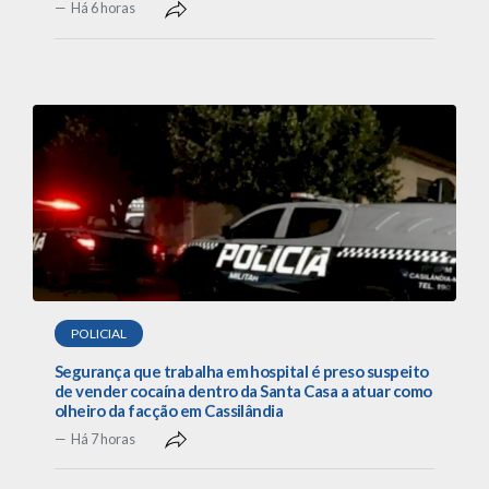
Há 6 horas
POLICIAL
Segurança que trabalha em hospital é preso suspeito
de vender cocaína dentro da Santa Casa a atuar como
olheiro da facção em Cassilândia
Há 7 horas