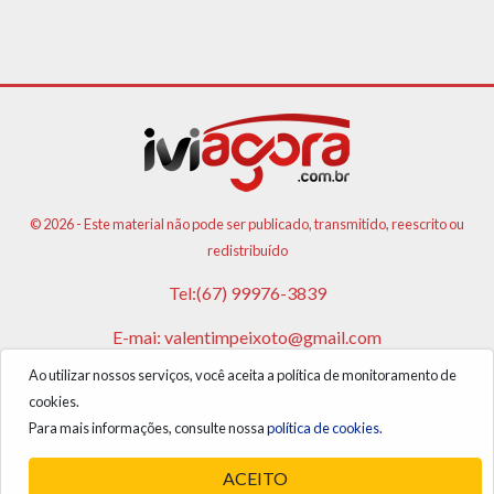
© 2026 - Este material não pode ser publicado, transmitido, reescrito ou
redistribuído
Tel:(67) 99976-3839
E-mai:
valentimpeixoto@gmail.com
Ao utilizar nossos serviços, você aceita a política de monitoramento de
VPA AGENCIA DE PUBLICIDADES E NOTICIAS LTDA
cookies.
CNPJ: 17.981.108/0001-05
Para mais informações, consulte nossa
política de cookies.
ACEITO