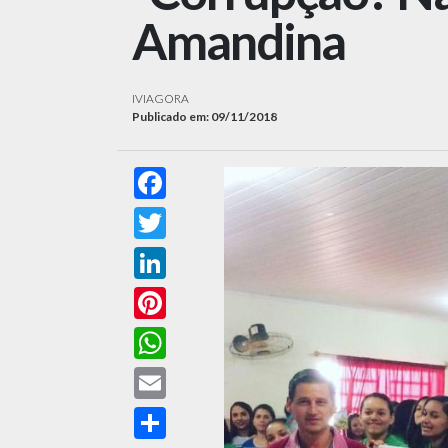
Amandina
IVIAGORA
Publicado em: 09/11/2018
Facebook
Twitter
LinkedIn
Pinterest
WhatsApp
Email
Compartilhar