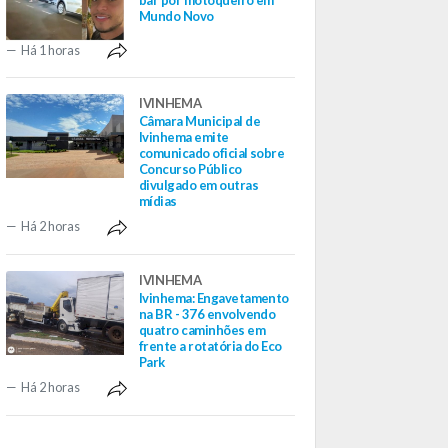
Mundo Novo
Há 1 horas
IVINHEMA
Câmara Municipal de
Ivinhema emite
comunicado oficial sobre
Concurso Público
divulgado em outras
mídias
Há 2 horas
IVINHEMA
Ivinhema: Engavetamento
na BR - 376 envolvendo
quatro caminhões em
frente a rotatória do Eco
Park
Há 2 horas