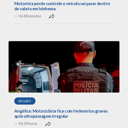
Motorista perde controle e veículo vai parar dentro
de valeta em Ivinhema
Há 40 minutos
REGIÃO
Angélica: Motociclista fica com ferimentos graves
após ultrapassagem irregular
Há 14 horas