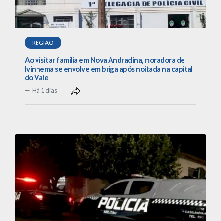
REGIÃO
Ao visitar família em Nova Andradina, moradora de
Ivinhema se envolve em briga após noitada na capital
do Vale
Há 1 dias