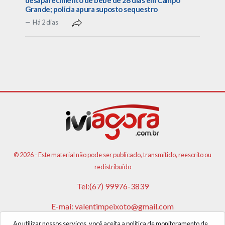
Grande; polícia apura suposto sequestro
Há 2 dias
© 2026 - Este material não pode ser publicado, transmitido, reescrito ou
redistribuído
Tel:(67) 99976-3839
E-mai:
valentimpeixoto@gmail.com
Ao utilizar nossos serviços, você aceita a política de monitoramento de