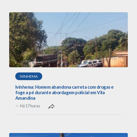
IVINHEMA
Ivinhema: Homem abandona carreta com drogas e
foge a pé durante abordagem policial em Vila
Amandina
Há 17 horas