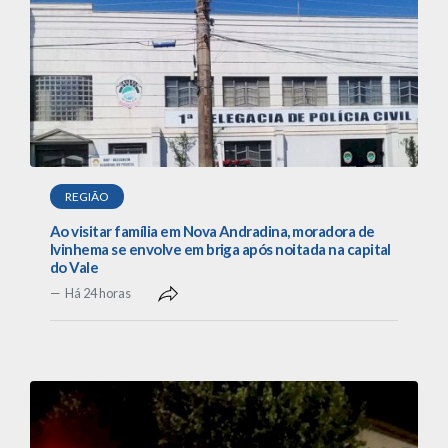
REGIÃO
Ao visitar família em Nova Andradina, moradora de
Ivinhema se envolve em briga após noitada na capital
do Vale
Há 24 horas