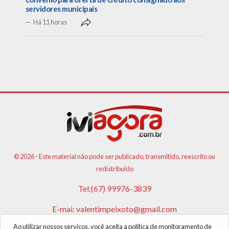
servidores municipais
Há 11 horas
© 2026 - Este material não pode ser publicado, transmitido, reescrito ou
redistribuído
Tel:(67) 99976-3839
E-mai:
valentimpeixoto@gmail.com
Ao utilizar nossos serviços, você aceita a política de monitoramento de