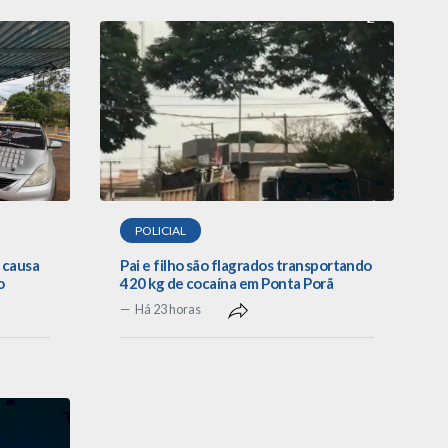
POLICIAL
 causa
Pai e filho são flagrados transportando
o
420 kg de cocaína em Ponta Porã
Há 23 horas