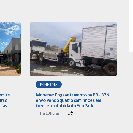
IVINHEMA
emite
Ivinhema: Engavetamento na BR - 376
urso
envolvendo quatro caminhões em
dias
frente a rotatória do Eco Park
Há 18 horas