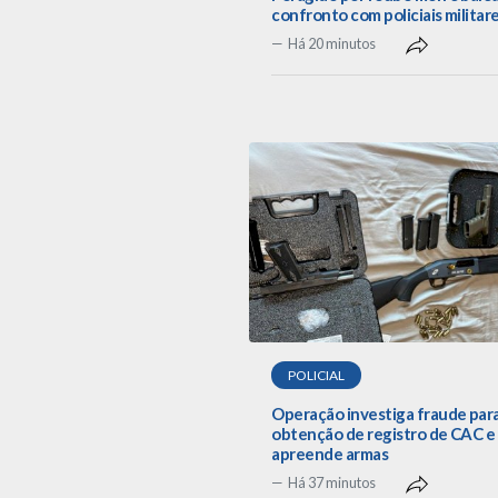
confronto com policiais militar
Há 20 minutos
POLICIAL
Operação investiga fraude par
obtenção de registro de CAC e
apreende armas
Há 37 minutos