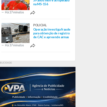
39 anos morre atropelado
na MS-156
Há 27 minutos
POLICIAL
Operação investiga fraude
para obtenção de registro
de CAC e apreende armas
Há 37 minutos
BLICIDADE