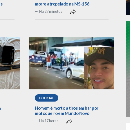
es
morre atropelado na MS-156
Há 27 minutos
POLICIAL
a
Homem é morto a tiros em bar por
motoqueiro em Mundo Novo
Há 17 horas