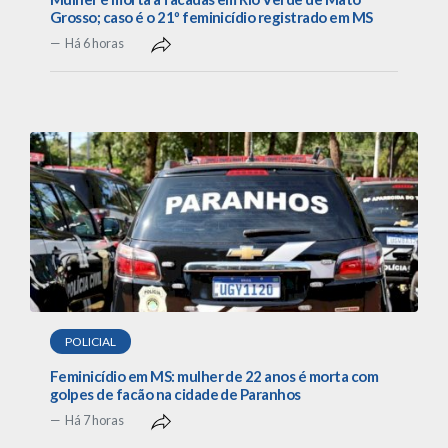
Grosso; caso é o 21º feminicídio registrado em MS
Há 6 horas
POLICIAL
Feminicídio em MS: mulher de 22 anos é morta com
golpes de facão na cidade de Paranhos
Há 7 horas