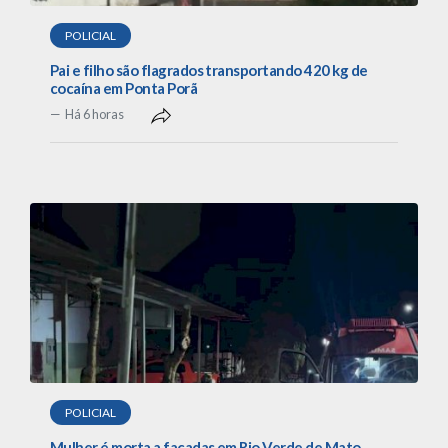
POLICIAL
Pai e filho são flagrados transportando 420 kg de
cocaína em Ponta Porã
Há 6 horas
POLICIAL
Mulher é morta a facadas em Rio Verde de Mato