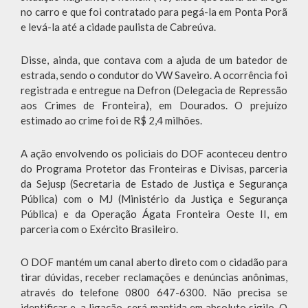
no carro e que foi contratado para pegá-la em Ponta Porã
e levá-la até a cidade paulista de Cabreúva.
Disse, ainda, que contava com a ajuda de um batedor de
estrada, sendo o condutor do VW Saveiro. A ocorrência foi
registrada e entregue na Defron (Delegacia de Repressão
aos Crimes de Fronteira), em Dourados. O prejuízo
estimado ao crime foi de R$ 2,4 milhões.
A ação envolvendo os policiais do DOF aconteceu dentro
do Programa Protetor das Fronteiras e Divisas, parceria
da Sejusp (Secretaria de Estado de Justiça e Segurança
Pública) com o MJ (Ministério da Justiça e Segurança
Pública) e da Operação Ágata Fronteira Oeste II, em
parceria com o Exército Brasileiro.
O DOF mantém um canal aberto direto com o cidadão para
tirar dúvidas, receber reclamações e denúncias anônimas,
através do telefone 0800 647-6300. Não precisa se
identificar e, a ligação, será mantida em absoluto sigilo. O