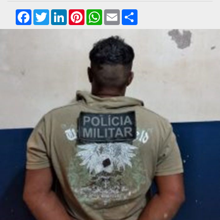
Facebook
Twitter
LinkedIn
Pinterest
WhatsApp
Email
Compartilhar