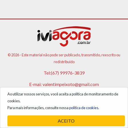
© 2026 - Este material não pode ser publicado, transmitido, reescrito ou
redistribuído
Tel:(67) 99976-3839
E-mai:
valentimpeixoto@gmail.com
Ao utilizar nossos serviços, você aceita a política de monitoramento de
VPA AGENCIA DE PUBLICIDADES E NOTICIAS LTDA
cookies.
CNPJ: 17.981.108/0001-05
Para mais informações, consulte nossa
política de cookies.
ACEITO