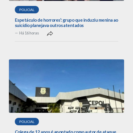
POLICIAL
Espetáculo de horrores’: grupo que induziu menina ao
suicídio planejava outros atentados
Há 16 horas
POLICIAL
Colega de 12 anos é apontado como autor de ataque