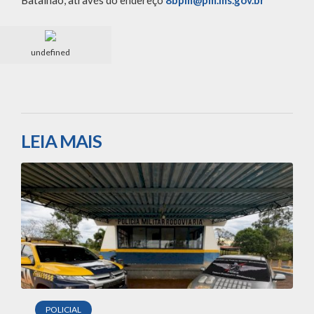
Batalhão, através do endereço
8bpm@pm.ms.gov.br
undefined
LEIA MAIS
POLICIAL