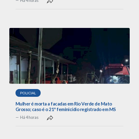
Há 4 horas
POLICIAL
Mulher é morta a facadas em Rio Verde de Mato
Grosso; caso é o 21º feminicídio registrado em MS
Há 4 horas