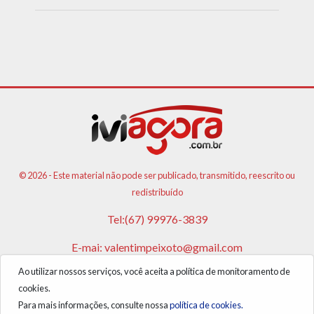
© 2026 - Este material não pode ser publicado, transmitido, reescrito ou
redistribuído
Tel:(67) 99976-3839
E-mai:
valentimpeixoto@gmail.com
Ao utilizar nossos serviços, você aceita a política de monitoramento de
VPA AGENCIA DE PUBLICIDADES E NOTICIAS LTDA
cookies.
CNPJ: 17.981.108/0001-05
Para mais informações, consulte nossa
política de cookies.