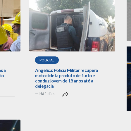
POLICIAL
as à
Angélica: Polícia Militar recupera
do
motocicleta produto de furto e
conduz jovem de 18 anos até a
delegacia
Há 1 dias