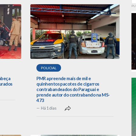
PU
POLICIAL
cabeça
PMR apreende maís de mil e
urados
quinhentos pacotes de cigarros
contrabandeados do Paraguai e
prende autor do contrabando na MS-
473
Há 1 dias