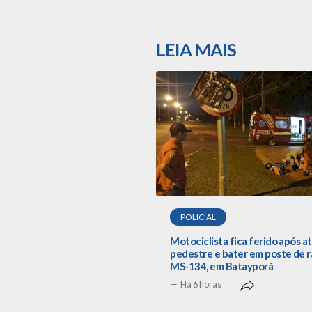
LEIA MAIS
POLICIAL
Motociclista fica ferido após a
pedestre e bater em poste de r
MS-134, em Batayporã
Há 6 horas