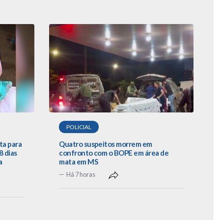
POLICIAL
ta para
Quatro suspeitos morrem em
 dias
confronto com o BOPE em área de
a
mata em MS
Há 7 horas