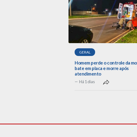
GERAL
Homem perde o controle da mo
bate em placa e morre após
atendimento
Há 1 dias