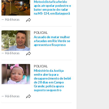
Motociclista fica ferido
após atropelar pedestre e
bater em poste de radar
na MS-134, em Batayporã
Há 6 horas
POLICIAL
Acusado de matar mulher
a facadas em Rio Verde se
apresenta e fica preso
Há 6 horas
POLICIAL
Ministério da Justiça
emite alerta para
desaparecimento de bebê
de 28 dias em Campo
Grande; polícia apura
suposto sequestro
Há 6 horas