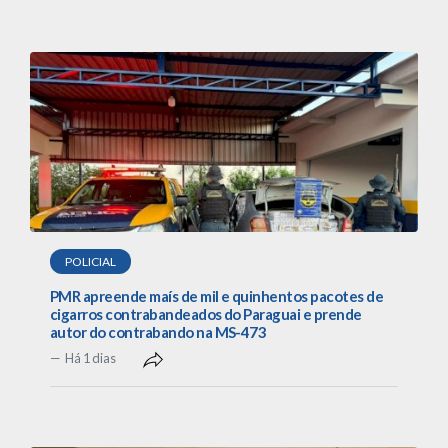
POLICIAL
PMR apreende maís de mil e quinhentos pacotes de
cigarros contrabandeados do Paraguai e prende
autor do contrabando na MS-473
Há 1 dias