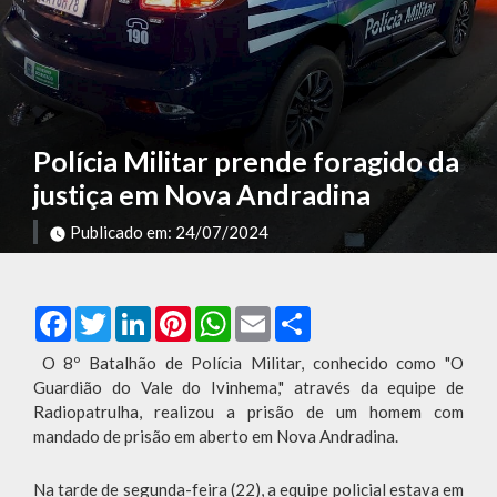
Polícia Militar prende foragido da
justiça em Nova Andradina
Publicado em: 24/07/2024
Facebook
Twitter
LinkedIn
Pinterest
WhatsApp
Email
Compartilhar
O 8º Batalhão de Polícia Militar, conhecido como "O
Guardião do Vale do Ivinhema," através da equipe de
Radiopatrulha, realizou a prisão de um homem com
mandado de prisão em aberto em Nova Andradina.
Na tarde de segunda-feira (22), a equipe policial estava em