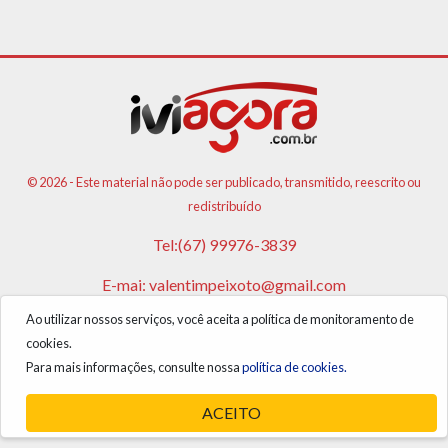
© 2026 - Este material não pode ser publicado, transmitido, reescrito ou
redistribuído
Tel:(67) 99976-3839
E-mai:
valentimpeixoto@gmail.com
Ao utilizar nossos serviços, você aceita a política de monitoramento de
VPA AGENCIA DE PUBLICIDADES E NOTICIAS LTDA
cookies.
CNPJ: 17.981.108/0001-05
Para mais informações, consulte nossa
política de cookies.
ACEITO