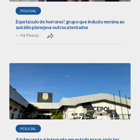
POLICIAL
Espetáculo de horrores’: grupo que induziu menina ao
suicídio planejava outros atentados
Há 9 horas
POLICIAL
Adolescente é internado em estado grave após ter