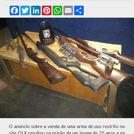
Facebook
Twitter
LinkedIn
Pinterest
WhatsApp
Email
Compartilhar
O anúncio sobre a venda de uma arma de uso restrito no
site OLX resultou na prisão de um jovem de 25 anos e na