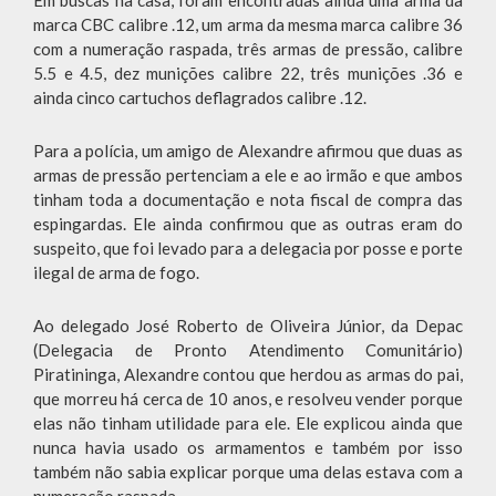
Em buscas na casa, foram encontradas ainda uma arma da
marca CBC calibre .12, um arma da mesma marca calibre 36
com a numeração raspada, três armas de pressão, calibre
5.5 e 4.5, dez munições calibre 22, três munições .36 e
ainda cinco cartuchos deflagrados calibre .12.
Para a polícia, um amigo de Alexandre afirmou que duas as
armas de pressão pertenciam a ele e ao irmão e que ambos
tinham toda a documentação e nota fiscal de compra das
espingardas. Ele ainda confirmou que as outras eram do
suspeito, que foi levado para a delegacia por posse e porte
ilegal de arma de fogo.
Ao delegado José Roberto de Oliveira Júnior, da Depac
(Delegacia de Pronto Atendimento Comunitário)
Piratininga, Alexandre contou que herdou as armas do pai,
que morreu há cerca de 10 anos, e resolveu vender porque
elas não tinham utilidade para ele. Ele explicou ainda que
nunca havia usado os armamentos e também por isso
também não sabia explicar porque uma delas estava com a