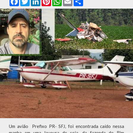
Um avião Prefixo PR- SFJ, foi encontrada caído nessa
manha em uma lavoura de soja, da fazenda do Bim