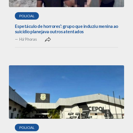
POLICIAL
Espetáculo de horrores’: grupo que induziu menina ao
suicídio planejava outros atentados
Há 9 horas
POLICIAL