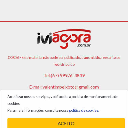
© 2026 - Este material não pode ser publicado, transmitido, reescrito ou
redistribuído
Tel:(67) 99976-3839
E-mai:
valentimpeixoto@gmail.com
Ao utilizar nossos serviços, você aceita a política de monitoramento de
VPA AGENCIA DE PUBLICIDADES E NOTICIAS LTDA
cookies.
CNPJ: 17.981.108/0001-05
Para mais informações, consulte nossa
política de cookies.
ACEITO