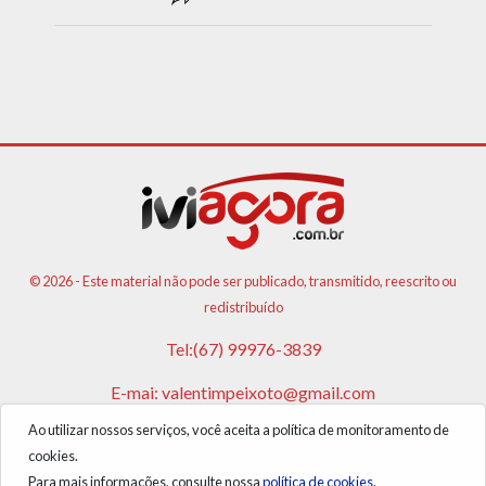
© 2026 - Este material não pode ser publicado, transmitido, reescrito ou
redistribuído
Tel:(67) 99976-3839
E-mai:
valentimpeixoto@gmail.com
Ao utilizar nossos serviços, você aceita a política de monitoramento de
VPA AGENCIA DE PUBLICIDADES E NOTICIAS LTDA
cookies.
CNPJ: 17.981.108/0001-05
Para mais informações, consulte nossa
política de cookies.