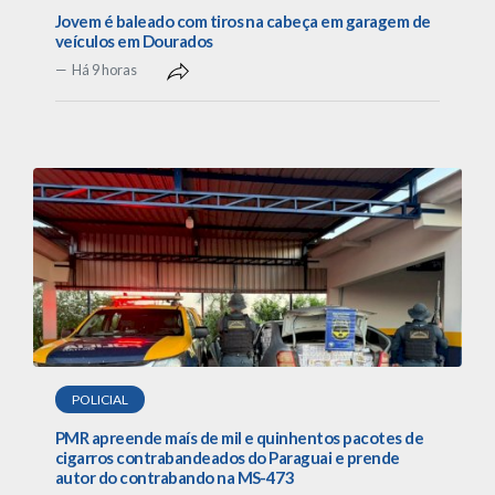
Jovem é baleado com tiros na cabeça em garagem de
veículos em Dourados
Há 9 horas
POLICIAL
PMR apreende maís de mil e quinhentos pacotes de
cigarros contrabandeados do Paraguai e prende
autor do contrabando na MS-473