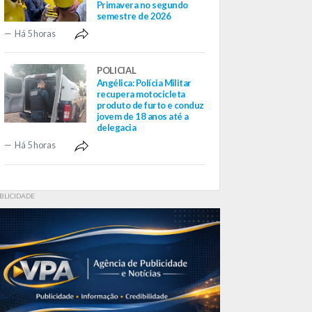
Primavera no segundo
semestre de 2026
Há 5 horas
POLICIAL
Angélica: Polícia Militar
recupera motocicleta
produto de furto e conduz
jovem de 18 anos até a
delegacia
Há 5 horas
BLICIDADE