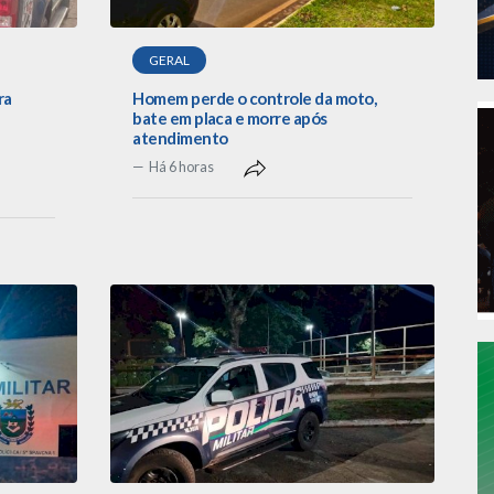
GERAL
ra
Homem perde o controle da moto,
e
bate em placa e morre após
atendimento
Há 6 horas