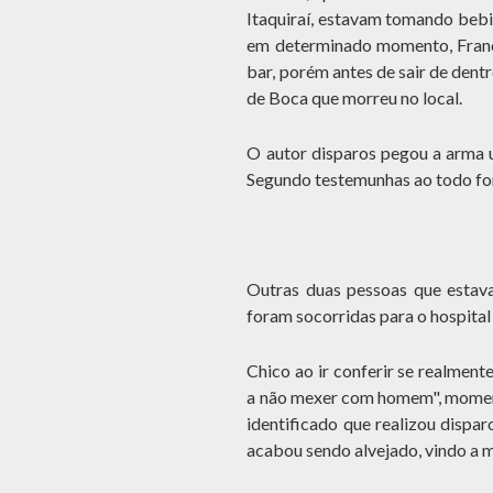
Itaquiraí, estavam tomando bebi
em determinado momento, Franc
bar, porém antes de sair de dent
de Boca que morreu no local.
O autor disparos pegou a arma 
Segundo testemunhas ao todo for
Outras duas pessoas que estava
foram socorridas para o hospita
Chico ao ir conferir se realment
a não mexer com homem", moment
identificado que realizou dispar
acabou sendo alvejado, vindo a m