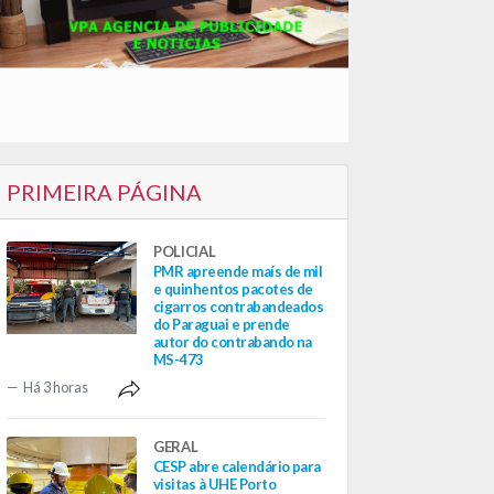
PRIMEIRA PÁGINA
POLICIAL
PMR apreende maís de mil
e quinhentos pacotes de
cigarros contrabandeados
do Paraguai e prende
autor do contrabando na
MS-473
Há 3 horas
GERAL
CESP abre calendário para
visitas à UHE Porto