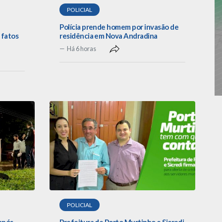
POLICIAL
Polícia prende homem por invasão de
 fatos
residência em Nova Andradina
Há 6 horas
POLICIAL