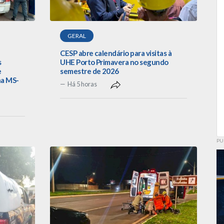
GERAL
CESP abre calendário para visitas à
s
UHE Porto Primavera no segundo
e
semestre de 2026
na MS-
Há 5 horas
PU