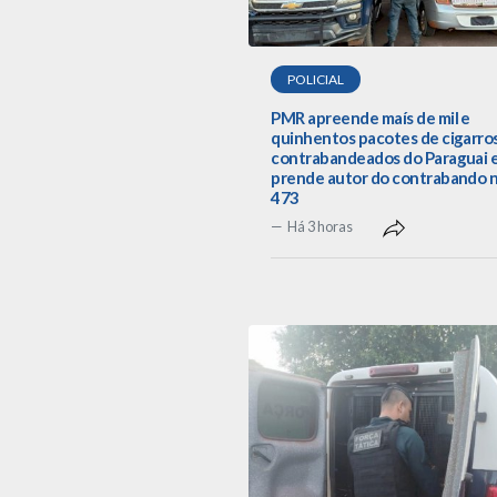
POLICIAL
PMR apreende maís de mil e
quinhentos pacotes de cigarro
contrabandeados do Paraguai 
prende autor do contrabando 
473
Há 3 horas