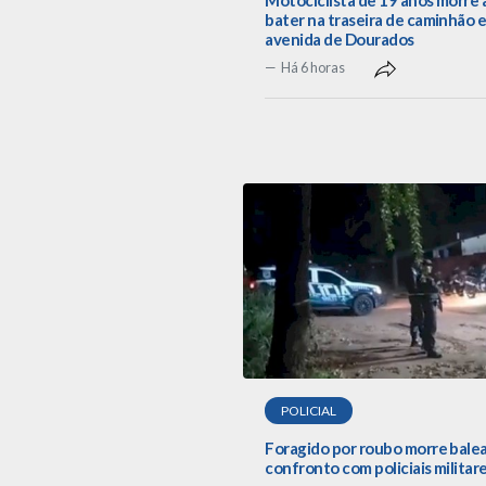
Motociclista de 19 anos morre 
bater na traseira de caminhão 
avenida de Dourados
Há 6 horas
POLICIAL
Foragido por roubo morre bale
confronto com policiais militar