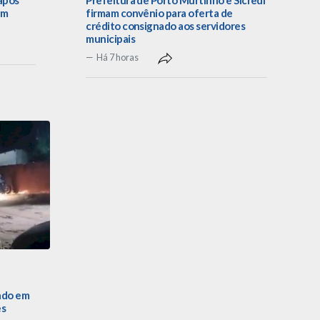
após
Prefeitura de Porto Murtinho e Sicredi
em
firmam convênio para oferta de
crédito consignado aos servidores
municipais
Há 7 horas
ado em
es