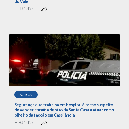
do Vale
Há 1 dias
POLICIAL
Segurança que trabalha em hospital é preso suspeito
de vender cocaína dentro da Santa Casa a atuar como
olheiro da facção em Cassilândia
Há 1 dias