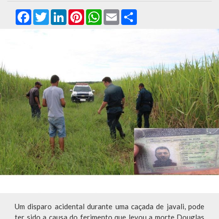
Facebook
Twitter
LinkedIn
Pinterest
WhatsApp
Email
Compartilhar
Um disparo acidental durante uma caçada de javali, pode
ter sido a causa do ferimento que levou a morte Douglas