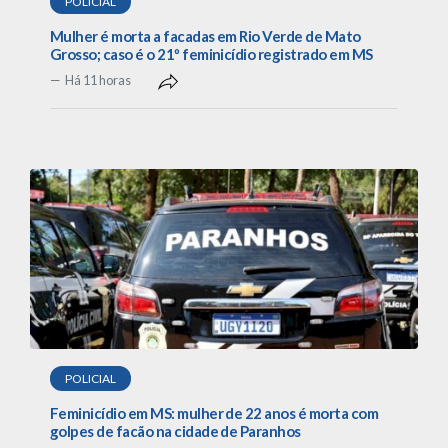
POLICIAL
Mulher é morta a facadas em Rio Verde de Mato
Grosso; caso é o 21º feminicídio registrado em MS
Há 11 horas
POLICIAL
Feminicídio em MS: mulher de 22 anos é morta com
golpes de facão na cidade de Paranhos