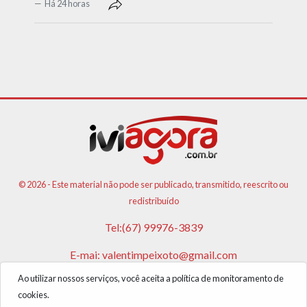
Há 24 horas
© 2026 - Este material não pode ser publicado, transmitido, reescrito ou
redistribuído
Tel:(67) 99976-3839
E-mai:
valentimpeixoto@gmail.com
Ao utilizar nossos serviços, você aceita a política de monitoramento de
VPA AGENCIA DE PUBLICIDADES E NOTICIAS LTDA
cookies.
CNPJ: 17.981.108/0001-05