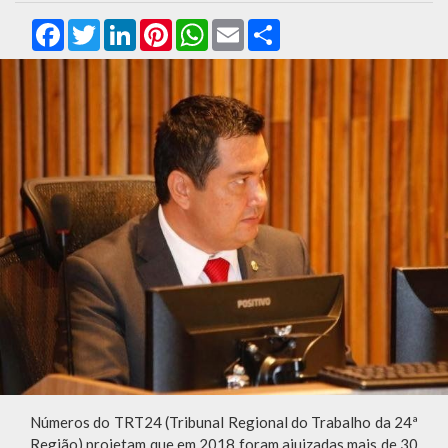
Facebook
Twitter
LinkedIn
Pinterest
WhatsApp
Email
Compartilhar
Números do TRT24 (Tribunal Regional do Trabalho da 24ª
Região) projetam que em 2018 foram ajuizadas mais de 30