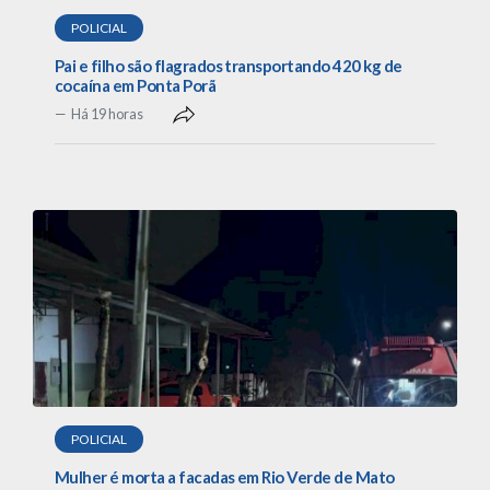
POLICIAL
Pai e filho são flagrados transportando 420 kg de
cocaína em Ponta Porã
Há 19 horas
POLICIAL
Mulher é morta a facadas em Rio Verde de Mato