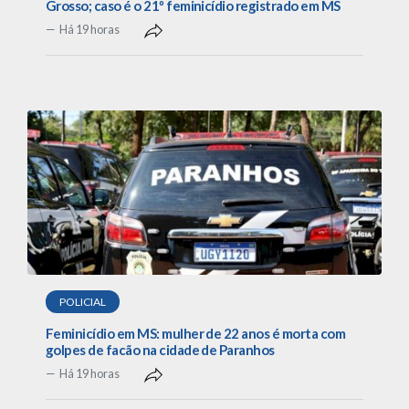
Grosso; caso é o 21º feminicídio registrado em MS
Há 19 horas
POLICIAL
Feminicídio em MS: mulher de 22 anos é morta com
golpes de facão na cidade de Paranhos
Há 19 horas