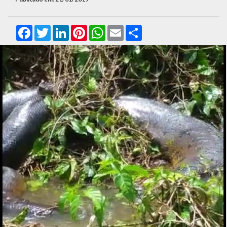
Facebook
Twitter
LinkedIn
Pinterest
WhatsApp
Email
Compartilhar