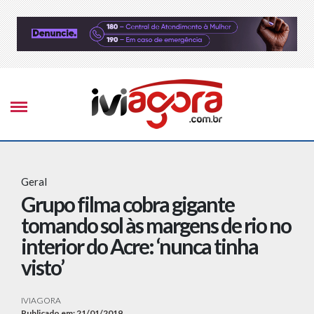
Geral
Grupo filma cobra gigante
tomando sol às margens de rio no
interior do Acre: ‘nunca tinha
visto’
IVIAGORA
Publicado em: 21/01/2019