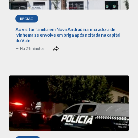
REGIÃO
Ao visitar família em Nova Andradina, moradora de
Ivinhema se envolve em briga após noitada na capital
do Vale
Há 24 minutos