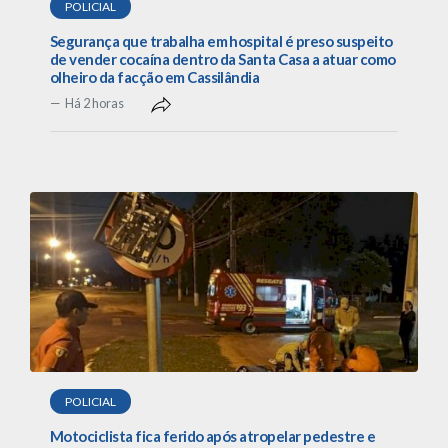
POLICIAL
Segurança que trabalha em hospital é preso suspeito
de vender cocaína dentro da Santa Casa a atuar como
olheiro da facção em Cassilândia
Há 2 horas
POLICIAL
Motociclista fica ferido após atropelar pedestre e