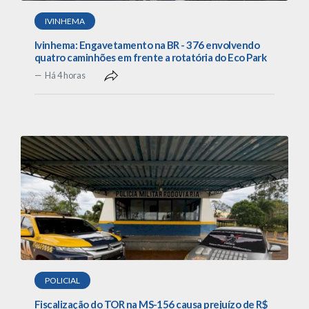
IVINHEMA
Ivinhema: Engavetamento na BR - 376 envolvendo
quatro caminhões em frente a rotatória do Eco Park
Há 4 horas
POLICIAL
Fiscalização do TOR na MS-156 causa prejuízo de R$