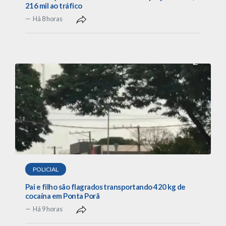
216 mil ao tráfico
Há 8 horas
POLICIAL
Pai e filho são flagrados transportando 420 kg de
cocaína em Ponta Porã
Há 9 horas