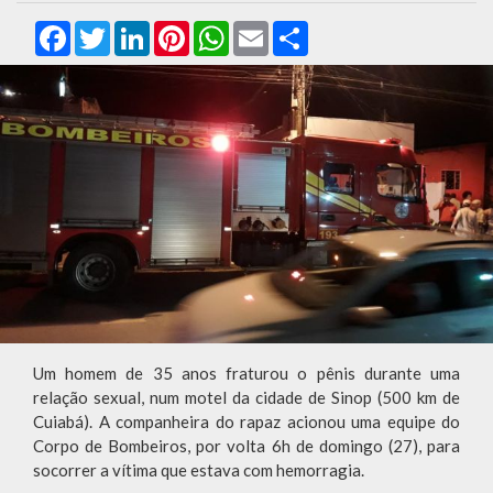
Facebook
Twitter
LinkedIn
Pinterest
WhatsApp
Email
Compartilhar
Um homem de 35 anos fraturou o pênis durante uma
relação sexual, num motel da cidade de Sinop (500 km de
Cuiabá). A companheira do rapaz acionou uma equipe do
Corpo de Bombeiros, por volta 6h de domingo (27), para
socorrer a vítima que estava com hemorragia.