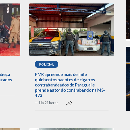
POLICIAL
cabeça
PMR apreende maís de mil e
urados
quinhentos pacotes de cigarros
contrabandeados do Paraguai e
prende autor do contrabando na MS-
473
Há 21 horas