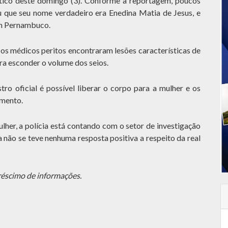
tico deste domingo (3). Conforme a reportagem, poucos
ou que seu nome verdadeiro era Enedina Matia de Jesus, e
m Pernambuco.
os médicos peritos encontraram lesões características de
ara esconder o volume dos seios.
ro oficial é possível liberar o corpo para a mulher e os
amento.
lher, a polícia está contando com o setor de investigação
 não se teve nenhuma resposta positiva a respeito da real
réscimo de informações.