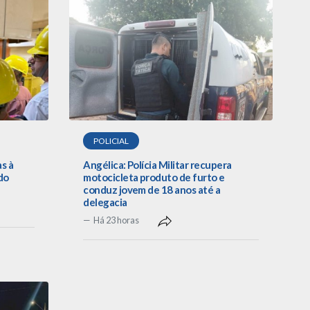
POLICIAL
as à
Angélica: Polícia Militar recupera
do
motocicleta produto de furto e
conduz jovem de 18 anos até a
delegacia
Há 23 horas