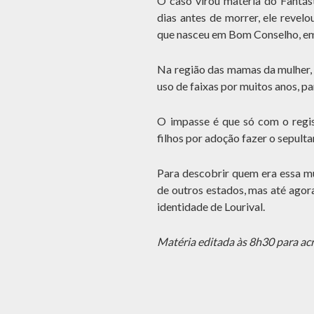
O caso virou matéria do Fantás
dias antes de morrer, ele revel
que nasceu em Bom Conselho, e
Na região das mamas da mulher, 
uso de faixas por muitos anos, p
O impasse é que só com o regist
filhos por adoção fazer o sepult
Para descobrir quem era essa mu
de outros estados, mas até agora
identidade de Lourival.
Matéria editada às 8h30 para ac