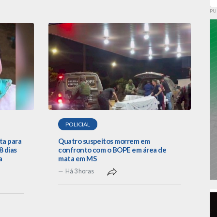
PU
POLICIAL
ta para
Quatro suspeitos morrem em
 dias
confronto com o BOPE em área de
a
mata em MS
Há 3 horas