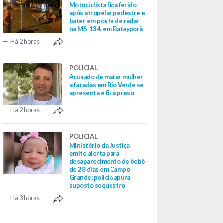
Motociclista fica ferido
após atropelar pedestre e
bater em poste de radar
na MS-134, em Batayporã
Há 2 horas
POLICIAL
Acusado de matar mulher
a facadas em Rio Verde se
apresenta e fica preso
Há 2 horas
POLICIAL
Ministério da Justiça
emite alerta para
desaparecimento de bebê
de 28 dias em Campo
Grande; polícia apura
suposto sequestro
Há 3 horas