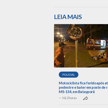
LEIA MAIS
POLICIAL
Motociclista fica ferido após a
pedestre e bater em poste de r
MS-134, em Batayporã
Há 2 horas