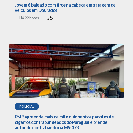
Jovem é baleado com tiros na cabeça em garagem de
veículos em Dourados
Há 22 horas
POLICIAL
PMR apreende maís de mil e quinhentos pacotes de
cigarros contrabandeados do Paraguai e prende
autor do contrabando na MS-473