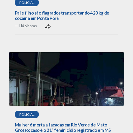
POLICIAL
Pai e filho são flagrados transportando 420 kg de
cocaína em Ponta Porã
Há 6 horas
POLICIAL
Mulher é morta a facadas em Rio Verde de Mato
Grosso; caso é o 21º feminicídio registrado em MS