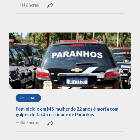
Há 6 horas
POLICIAL
Feminicídio em MS: mulher de 22 anos é morta com
golpes de facão na cidade de Paranhos
Há 7 horas