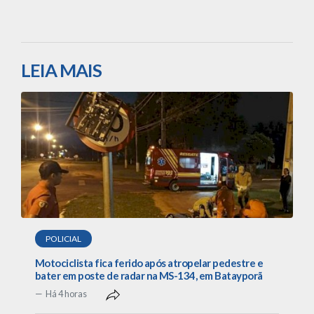
LEIA MAIS
POLICIAL
Motociclista fica ferido após atropelar pedestre e
bater em poste de radar na MS-134, em Batayporã
Há 4 horas