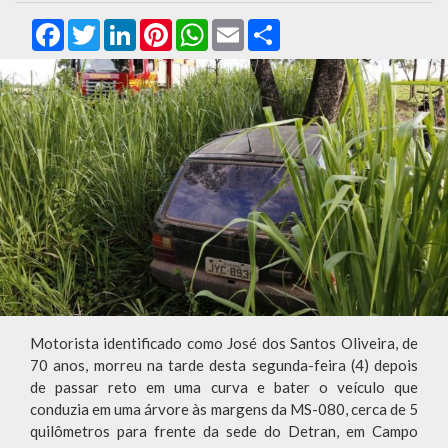
Facebook
Twitter
LinkedIn
Pinterest
WhatsApp
Email
Compartilhar
Motorista identificado como José dos Santos Oliveira, de
70 anos, morreu na tarde desta segunda-feira (4) depois
de passar reto em uma curva e bater o veículo que
conduzia em uma árvore às margens da MS-080, cerca de 5
quilômetros para frente da sede do Detran, em Campo