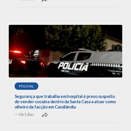
POLICIAL
Segurança que trabalha em hospital é preso suspeito
de vender cocaína dentro da Santa Casa a atuar como
olheiro da facção em Cassilândia
Há 1 dias