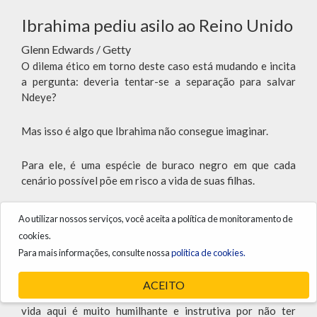
Ibrahima pediu asilo ao Reino Unido
Glenn Edwards / Getty
O dilema ético em torno deste caso está mudando e incita
a pergunta: deveria tentar-se a separação para salvar
Ndeye?
Mas isso é algo que Ibrahima não consegue imaginar.
Para ele, é uma espécie de buraco negro em que cada
cenário possível põe em risco a vida de suas filhas.
Seu consolo vem de cozinhar um guizado tradicional,
Ao utilizar nossos serviços, você aceita a política de monitoramento de
cantar com uma pequena comunidade senegalesa que
cookies.
conheceu em Bristol e de sua rotina diária: cuidar e passar
Para mais informações, consulte nossa
política de cookies.
o tempo com suas filhas.
ACEITO
Enquanto prepara o jantar, afirma: "Para ser honesto, a
vida aqui é muito humilhante e instrutiva por não ter