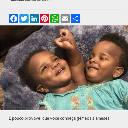
Facebook
Twitter
LinkedIn
Pinterest
WhatsApp
Email
Compartilhar
É pouco provável que você conheça gêmeos siameses.