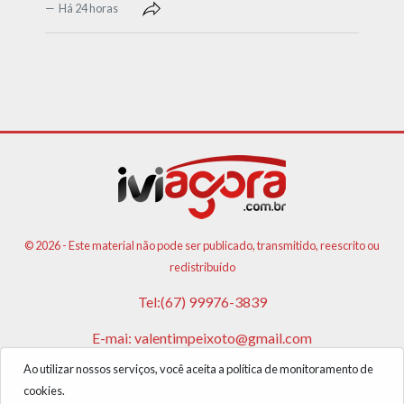
Há 24 horas
© 2026 - Este material não pode ser publicado, transmitido, reescrito ou
redistribuído
Tel:(67) 99976-3839
E-mai:
valentimpeixoto@gmail.com
Ao utilizar nossos serviços, você aceita a política de monitoramento de
VPA AGENCIA DE PUBLICIDADES E NOTICIAS LTDA
cookies.
CNPJ: 17.981.108/0001-05