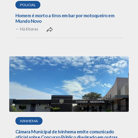
POLICIAL
Homem é morto a tiros em bar por motoqueiro em
Mundo Novo
Há 6 horas
IVINHEMA
Câmara Municipal de Ivinhema emite comunicado
oficial sobre Concurso Público divulgado em outras