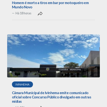
Homem é morto a tiros em bar por motoqueiro em
Mundo Novo
Há 18 horas
IVINHEMA
Câmara Municipal de Ivinhema emite comunicado
oficial sobre Concurso Público divulgado em outras
mídias