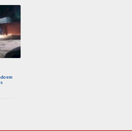
ado em
es