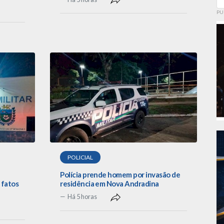
PU
POLICIAL
Polícia prende homem por invasão de
 fatos
residência em Nova Andradina
Há 5 horas