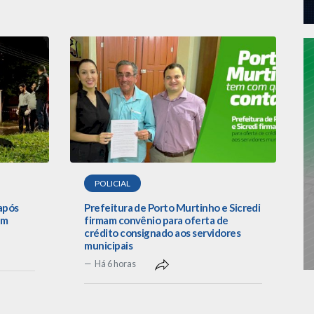
POLICIAL
após
Prefeitura de Porto Murtinho e Sicredi
em
firmam convênio para oferta de
crédito consignado aos servidores
municipais
Há 6 horas