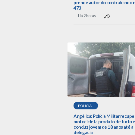
prende autor do contrabando 
473
Há 2 horas
POLICIAL
Angélica: Polícia Militar recupe
motocicleta produto de furto 
conduz jovem de 18 anos até a
delegacia