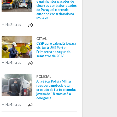
e quinhentos pacotes de
cigarros contrabandeados
do Paraguai e prende
autor do contrabando na
MS-473
Há 2 horas
GERAL
CESP abre calendário para
visitas à UHE Porto
Primavera no segundo
semestre de 2026
Há 4 horas
POLICIAL
Angélica: Polícia Militar
recupera motocicleta
produto de furto e conduz
jovem de 18 anos até a
delegacia
Há 4 horas