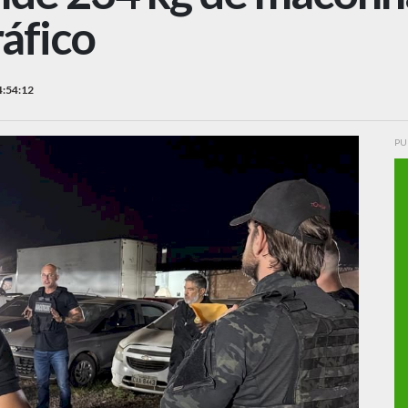
áfico
4:54:12
PU