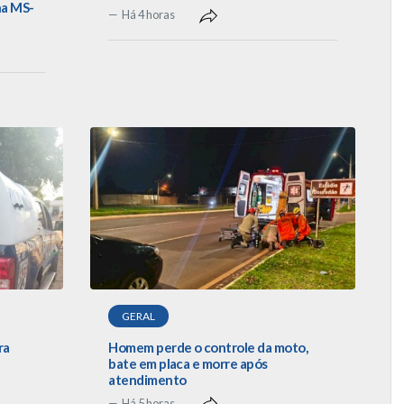
na MS-
Há 4 horas
GERAL
ra
Homem perde o controle da moto,
e
bate em placa e morre após
atendimento
Há 5 horas