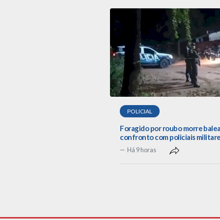
POLICIAL
Foragido por roubo morre bale
confronto com policiais militar
Há 9 horas