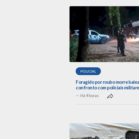
POLICIAL
Foragido por roubo morre bale
confronto com policiais militar
Há 4 horas