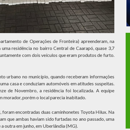
partamento de Operações de Fronteira) apreenderam, na
m uma residência no bairro Central de Caarapó, quase 3,7
juntamente com dois veículos que eram produtos de furto.
nto urbano no município, quando receberam informações
uma casa e conduziam automóveis em atitudes suspeitas.
inze de Novembro, a residência foi localizada. A equipe
m morador, porém o local parecia inabitado.
el, foram encontradas duas caminhonetes Toyota Hilux. Na
aram que ambas haviam sido furtadas no ano passado, uma
 e a outra em junho, em Uberlândia (MG).