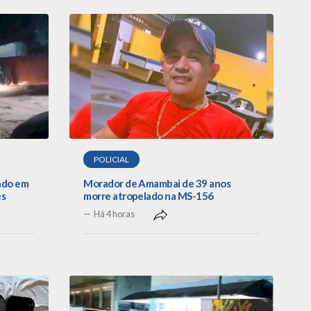
POLICIAL
ado em
Morador de Amambai de 39 anos
es
morre atropelado na MS-156
Há 4 horas