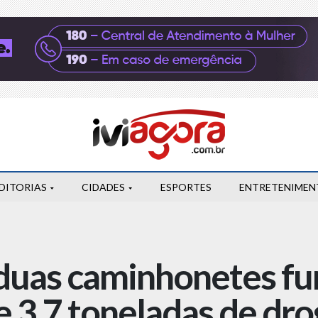
DITORIAS
CIDADES
ESPORTES
ENTRETENIMEN
uas caminhonetes fu
 3,7 toneladas de dro