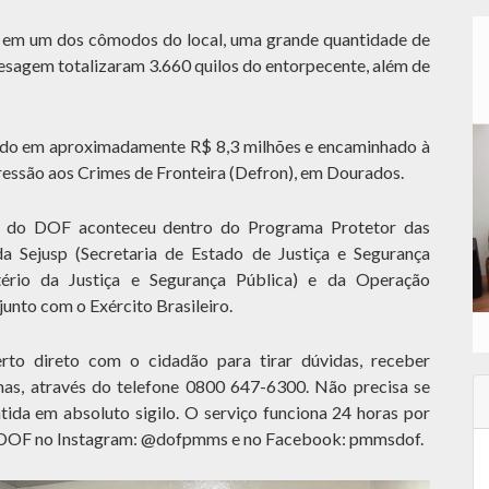
a em um dos cômodos do local, uma grande quantidade de
esagem totalizaram 3.660 quilos do entorpecente, além de
iado em aproximadamente R$ 8,3 milhões e encaminhado à
essão aos Crimes de Fronteira (Defron), em Dourados.
is do DOF aconteceu dentro do Programa Protetor das
 da Sejusp (Secretaria de Estado de Justiça e Segurança
ério da Justiça e Segurança Pública) e da Operação
unto com o Exército Brasileiro.
o direto com o cidadão para tirar dúvidas, receber
as, através do telefone 0800 647-6300. Não precisa se
antida em absoluto sigilo. O serviço funciona 24 horas por
a o DOF no Instagram: @dofpmms e no Facebook: pmmsdof.