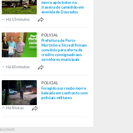
morre após bater na
traseira de caminhão em
avenida de Dourados
Há 13 minutos
POLICIAL
Prefeitura de Porto
Murtinho e Sicredi firmam
convênio para oferta de
crédito consignado aos
servidores municipais
Há 60 minutos
POLICIAL
Foragido por roubo morre
baleado em confronto com
policiais militares
Há 4 horas
BLICIDADE