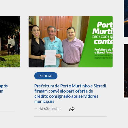
POLICIAL
após
Prefeitura de Porto Murtinho e Sicredi
em
firmam convênio para oferta de
crédito consignado aos servidores
municipais
Há 60 minutos