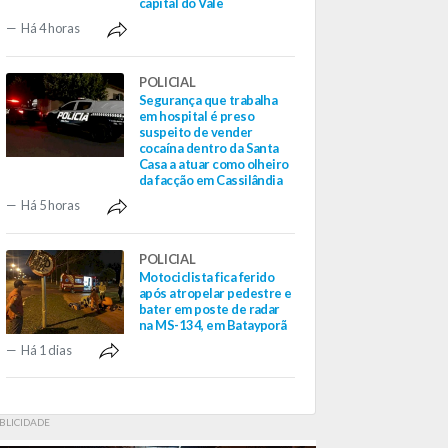
capital do Vale
Há 4 horas
POLICIAL
Segurança que trabalha
em hospital é preso
suspeito de vender
cocaína dentro da Santa
Casa a atuar como olheiro
da facção em Cassilândia
Há 5 horas
POLICIAL
Motociclista fica ferido
após atropelar pedestre e
bater em poste de radar
na MS-134, em Batayporã
Há 1 dias
BLICIDADE