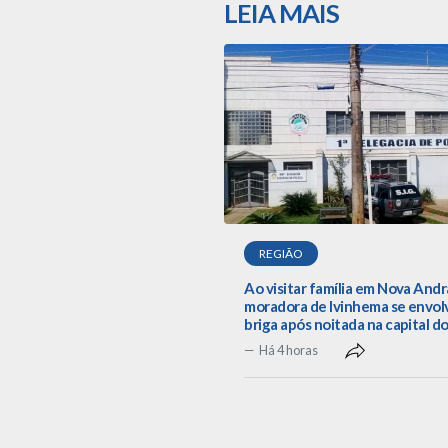
LEIA MAIS
REGIÃO
Ao visitar família em Nova Andr
moradora de Ivinhema se envol
briga após noitada na capital d
Há 4 horas