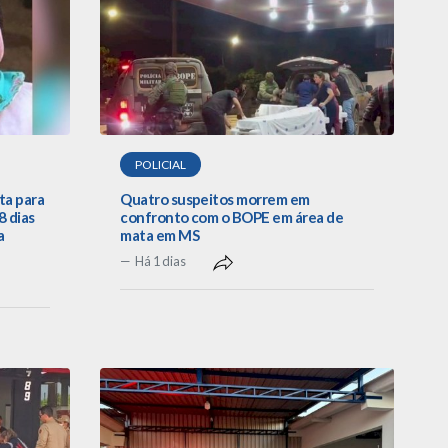
POLICIAL
ta para
Quatro suspeitos morrem em
 dias
confronto com o BOPE em área de
a
mata em MS
Há 1 dias