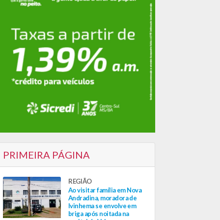
PRIMEIRA PÁGINA
REGIÃO
Ao visitar família em Nova
Andradina, moradora de
Ivinhema se envolve em
briga após noitada na