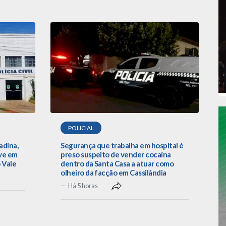
POLICIAL
adina,
Segurança que trabalha em hospital é
ve em
preso suspeito de vender cocaína
o Vale
dentro da Santa Casa a atuar como
olheiro da facção em Cassilândia
Há 5 horas