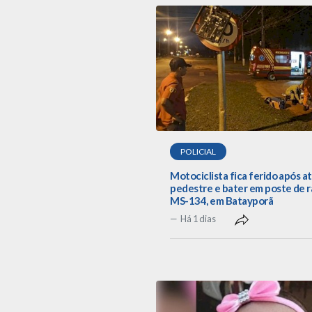
POLICIAL
Motociclista fica ferido após a
pedestre e bater em poste de r
MS-134, em Batayporã
Há 1 dias