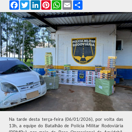
Facebook
Twitter
LinkedIn
Pinterest
WhatsApp
Email
Compartilhar
Na tarde desta terça-feira (06/01/2026), por volta das
13h, a equipe do Batalhão de Polícia Militar Rodoviária