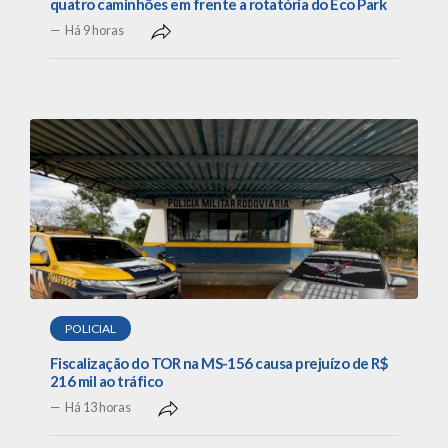
quatro caminhões em frente a rotatória do Eco Park
Há 9 horas
POLICIAL
Fiscalização do TOR na MS-156 causa prejuízo de R$
216 mil ao tráfico
Há 13 horas