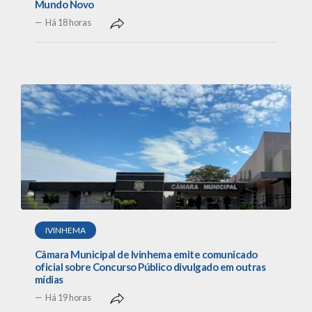
Mundo Novo
Há 18 horas
IVINHEMA
Câmara Municipal de Ivinhema emite comunicado
oficial sobre Concurso Público divulgado em outras
mídias
Há 19 horas